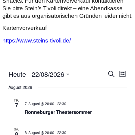
Snacks. Für den Kartenvorverkauf kontaktieren
Sie bitte Stein’s Tivoli direkt – eine Abendkasse
gibt es aus organisatorischen Gründen leider nicht.
Kartenvorverkauf
https://www.steins-tivoli.de/
Vera
Heute
 - 
22/08/2026
Verans
Suche
Liste
Ansi
Suche
Datum
Navi
August 2026
wählen.
und
FR.
Ansicht
7. August @ 20:00
-
22:30
7
Navigat
Ronneburger Theatersommer
SA.
8. August @ 20:00
-
22:30
8