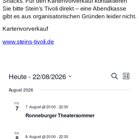
Snacks. Für den Kartenvorverkauf kontaktieren
Sie bitte Stein’s Tivoli direkt – eine Abendkasse
gibt es aus organisatorischen Gründen leider nicht.
Kartenvorverkauf
www.steins-tivoli.de
Vera
Heute
 - 
22/08/2026
Verans
Suche
Liste
Ansi
Suche
Datum
Navi
August 2026
wählen.
und
FR.
Ansicht
7. August @ 20:00
-
22:30
7
Navigat
Ronneburger Theatersommer
SA.
8. August @ 20:00
-
22:30
8