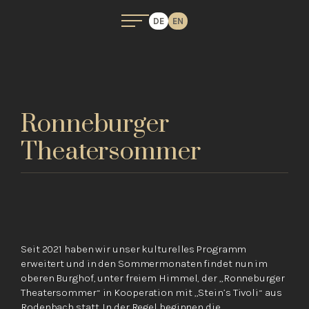
DE
EN
Ronneburger
Theatersommer
Seit 2021 haben wir unser kulturelles Programm
erweitert und in den Sommermonaten findet nun im
oberen Burghof, unter freiem Himmel, der „Ronneburger
Theatersommer“ in Kooperation mit „Stein’s Tivoli“ aus
Rodenbach statt. In der Regel beginnen die