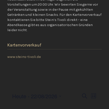
Vorstellungen um 20:00 Uhr. Wir bewirten Sie gerne vor
der Veranstaltung sowie in der Pause mit gekühlten
Getränken und kleinen Snacks. Für den Kartenvorverkauf
kontaktieren Sie bitte Stein’s Tivoli direkt – eine
Abendkasse gibt es aus organisatorischen Gründen
leider nicht.
Kartenvorverkauf
www.steins-tivoli.de
Ve
V
Heute
 - 
22/08/2026
Suche
Liste
Datum