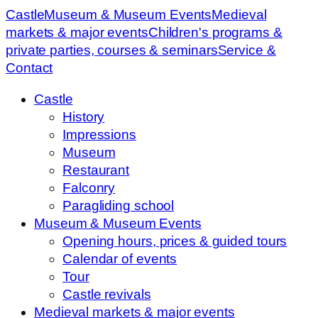
Castle
Museum & Museum Events
Medieval
markets & major events
Children's programs &
private parties, courses & seminars
Service &
Contact
Castle
History
Impressions
Museum
Restaurant
Falconry
Paragliding school
Museum & Museum Events
Opening hours, prices & guided tours
Calendar of events
Tour
Castle revivals
Medieval markets & major events