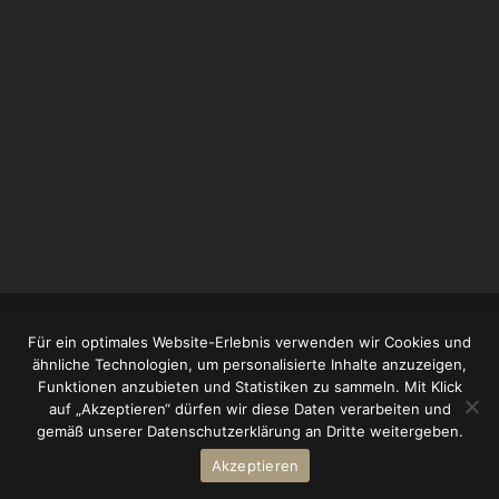
Für ein optimales Website-Erlebnis verwenden wir Cookies und
ähnliche Technologien, um personalisierte Inhalte anzuzeigen,
Funktionen anzubieten und Statistiken zu sammeln. Mit Klick
Burg Ronneburg
auf „Akzeptieren“ dürfen wir diese Daten verarbeiten und
Auf der Burg 1
gemäß unserer Datenschutzerklärung an Dritte weitergeben.
63549 Ronneburg
Akzeptieren
Tel.:
+49(0) 6048 - 950 905