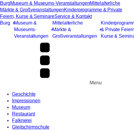
Burg
Museum & Museums-Veranstaltungen
Mittelalterliche
Märkte & Großveranstaltungen
Kinderprogramme & Private
Feiern, Kurse & Seminare
Service & Kontakt
Burg
Museum &
Mittelalterliche
Kinderprogram
Museums-
Märkte &
& Private Feiern
Veranstaltungen
Großveranstaltungen
Kurse & Semin
Menu
Geschichte
Impressionen
Museum
Restaurant
Falknerei
Gleitschirmschule