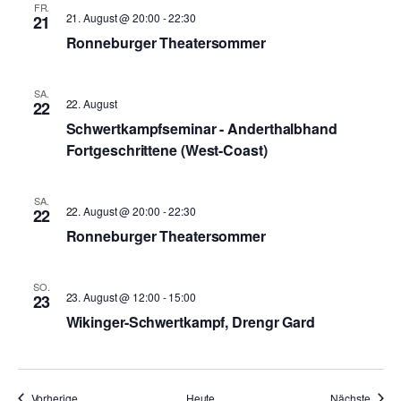
FR.
21. August @ 20:00
-
22:30
21
Ronneburger Theatersommer
SA.
22. August
22
Schwertkampfseminar - Anderthalbhand
Fortgeschrittene (West-Coast)
SA.
22. August @ 20:00
-
22:30
22
Ronneburger Theatersommer
SO.
23. August @ 12:00
-
15:00
23
Wikinger-Schwertkampf, Drengr Gard
Veranstaltungen
Verans
Vorherige
Heute
Nächste