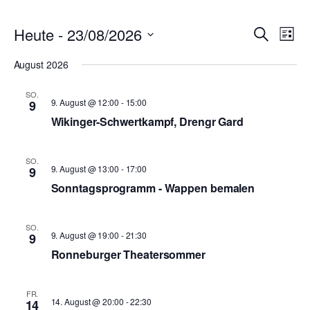
Ver
Heute
 - 
23/08/2026
Verans
Suche
Liste
Ans
Suche
Datum
Nav
August 2026
wählen.
und
SO.
Ansich
9. August @ 12:00
-
15:00
9
Naviga
Wikinger-Schwertkampf, Drengr Gard
SO.
9. August @ 13:00
-
17:00
9
Sonntagsprogramm - Wappen bemalen
SO.
9. August @ 19:00
-
21:30
9
Ronneburger Theatersommer
FR.
14. August @ 20:00
-
22:30
14